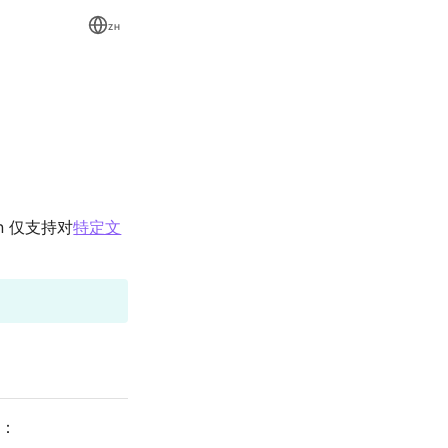
ZH
n 仅支持对
特定文
：