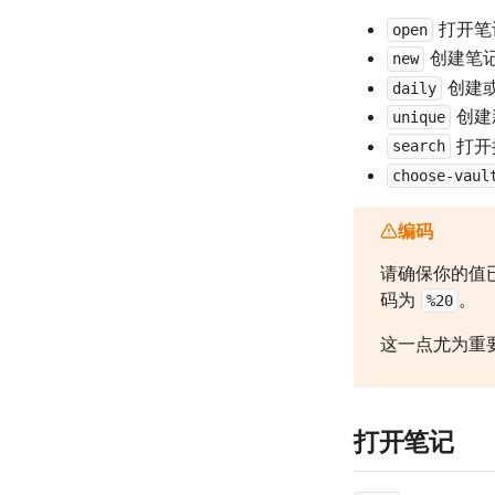
打开笔
open
创建笔
new
创建
daily
创建
unique
打开
search
choose-vaul
编码
请确保你的值已
码为
。
%20
这一点尤为重要
打开笔记