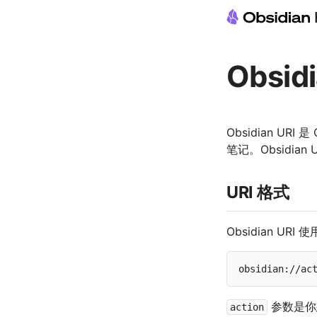
Obsidi
Obsidian U
笔记。Obsidia
URI 格式
Obsidian UR
参数是你
action