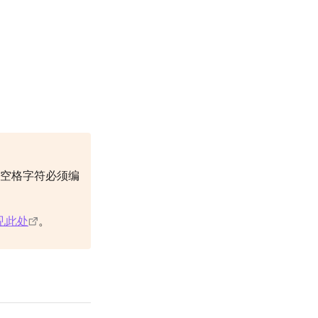
空格字符必须编
见此处
。