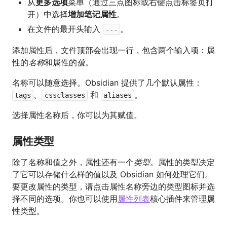
从
更多选项
菜单（通过三点图标或右键点击标签页打
开）中选择
增加笔记属性
。
在文件的最开头输入
。
---
添加属性后，文件顶部会出现一行，包含两个输入项：属
性的
名称
和属性的
值
。
名称可以随意选择。Obsidian 提供了几个默认属性：
、
和
。
tags
cssclasses
aliases
选择属性名称后，你可以为其赋值。
属性类型
除了名称和值之外，属性还有一个
类型
。属性的类型决定
了它可以存储什么样的值以及 Obsidian 如何处理它们。
要更改属性的类型，请点击属性名称旁边的类型图标并选
择不同的选项。你也可以使用
属性列表
核心插件来管理属
性类型。