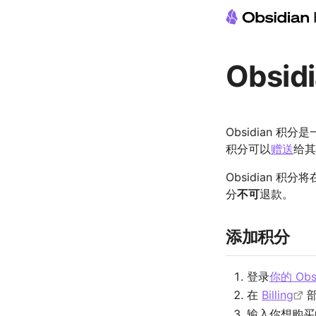
Obsid
Obsidian 积
积分可以
赠送
给其
Obsidian 
分
不可
退款。
添加积分
登录
你的 Obs
在
Billing
输入你想购买的