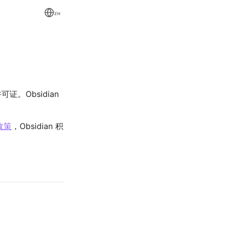
ZH
证。Obsidian
政策
，Obsidian 积